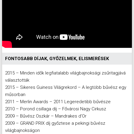
FONTOSABB DÍJAK, GYŐZELMEK, ELISMERÉSEK
2015 – Minden idők legfiatalabb világbajnoksági zsűritagjává
választották
2015 – Sikeres Guiness Világrekord – A legtöbb bűvész egy
műsorban
2011 – Merlin Awards – 2011 Legeredetibb bűvésze
2010 – Porond csillaga díj – Fővárosi Nagy Cirkusz
2009 – Bűvész Oszkár – Mandrakes d’Or
2009 – GRAND PRIX díj győztese a pekingi bűvész
világbajnokságon