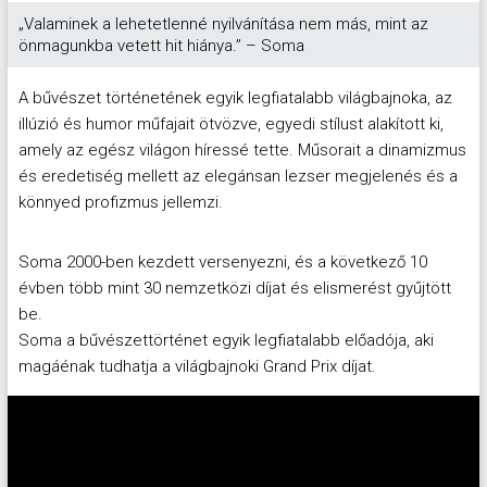
„Valaminek a lehetetlenné nyilvánítása nem más, mint az
önmagunkba vetett hit hiánya.” – Soma
A bűvészet történetének egyik legfiatalabb világbajnoka, az
illúzió és humor műfajait ötvözve, egyedi stílust alakított ki,
amely az egész világon híressé tette. Műsorait a dinamizmus
és eredetiség mellett az elegánsan lezser megjelenés és a
könnyed profizmus jellemzi.
Soma 2000-ben kezdett versenyezni, és a következő 10
évben több mint 30 nemzetközi díjat és elismerést gyűjtött
be.
Soma a bűvészettörténet egyik legfiatalabb előadója, aki
magáénak tudhatja a világbajnoki Grand Prix díjat.